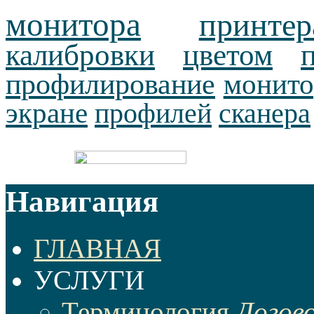
монитора
принтер
калибровки
цветом
профилирование
монито
экране
профилей
сканера
Навигация
ГЛАВНАЯ
УСЛУГИ
Терминология
Догов